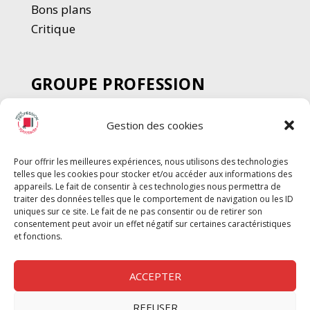
Bons plans
Critique
GROUPE PROFESSION
SPECTACLE
Gestion des cookies
Chèque Intermittents
Henotes
Pour offrir les meilleures expériences, nous utilisons des technologies
Chèque Compta
telles que les cookies pour stocker et/ou accéder aux informations des
Chèque Emploi Spectacle
appareils. Le fait de consentir à ces technologies nous permettra de
traiter des données telles que le comportement de navigation ou les ID
G-Pods
uniques sur ce site. Le fait de ne pas consentir ou de retirer son
consentement peut avoir un effet négatif sur certaines caractéristiques
Profession Audio-visuel
Suivre
Suivre
et fonctions.
Le Cahier Pro
ACCEPTER
REFUSER