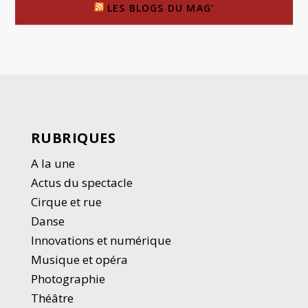
LES BLOGS DU MAG’
RUBRIQUES
A la une
Actus du spectacle
Cirque et rue
Danse
Innovations et numérique
Musique et opéra
Photographie
Thé
â
tre