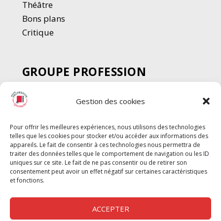
Thé
â
tre
Bons plans
Critique
GROUPE PROFESSION
SPECTACLE
Gestion des cookies
Chèque Intermittents
Henotes
Pour offrir les meilleures expériences, nous utilisons des technologies
Chèque Compta
telles que les cookies pour stocker et/ou accéder aux informations des
Chèque Emploi Spectacle
appareils. Le fait de consentir à ces technologies nous permettra de
traiter des données telles que le comportement de navigation ou les ID
G-Pods
uniques sur ce site. Le fait de ne pas consentir ou de retirer son
consentement peut avoir un effet négatif sur certaines caractéristiques
Profession Audio-visuel
Suivre
Suivre
et fonctions.
Le Cahier Pro
ACCEPTER