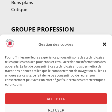
Bons plans
Critique
GROUPE PROFESSION
SPECTACLE
Gestion des cookies
Chèque Intermittents
Henotes
Pour offrir les meilleures expériences, nous utilisons des technologies
Chèque Compta
telles que les cookies pour stocker et/ou accéder aux informations des
Chèque Emploi Spectacle
appareils. Le fait de consentir à ces technologies nous permettra de
traiter des données telles que le comportement de navigation ou les ID
G-Pods
uniques sur ce site. Le fait de ne pas consentir ou de retirer son
consentement peut avoir un effet négatif sur certaines caractéristiques
Profession Audio-visuel
Suivre
Suivre
et fonctions.
Le Cahier Pro
ACCEPTER
REFUSER