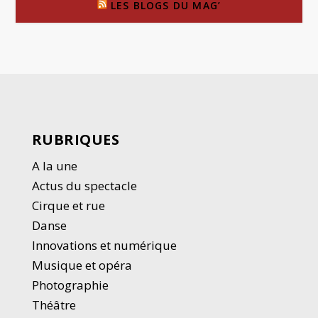
LES BLOGS DU MAG’
RUBRIQUES
A la une
Actus du spectacle
Cirque et rue
Danse
Innovations et numérique
Musique et opéra
Photographie
Thé
â
tre