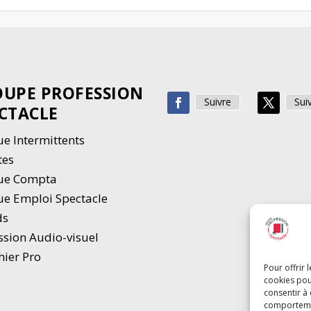
UPE PROFESSION
Suivre
Sui
CTACLE
e Intermittents
tes
ue Compta
e Emploi Spectacle
ds
ssion Audio-visuel
hier Pro
Pour offrir 
cookies pou
consentir à
comportement