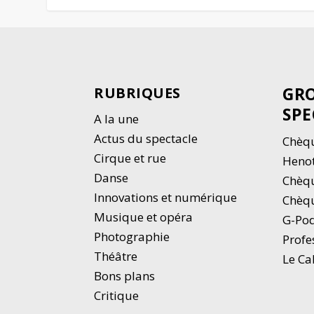
GRO
RUBRIQUES
SPE
A la une
Actus du spectacle
Chèqu
Cirque et rue
Heno
Danse
Chèq
Innovations et numérique
Chèqu
Musique et opéra
G-Po
Photographie
Profe
Thé
â
tre
Le Ca
Bons plans
Critique