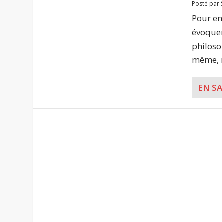
Posté par
Pour en
évoquen
philosop
même, 
EN S