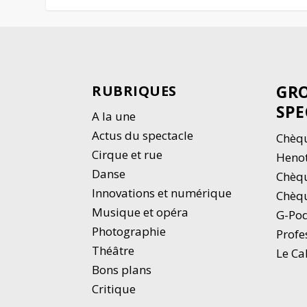
GRO
RUBRIQUES
SPE
A la une
Actus du spectacle
Chèqu
Cirque et rue
Heno
Danse
Chèq
Innovations et numérique
Chèqu
Musique et opéra
G-Po
Photographie
Profe
Thé
â
tre
Le Ca
Bons plans
Critique