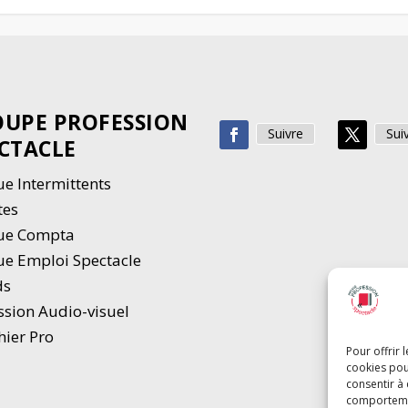
UPE PROFESSION
Suivre
Sui
CTACLE
e Intermittents
tes
ue Compta
e Emploi Spectacle
ds
ssion Audio-visuel
hier Pro
Pour offrir 
cookies pou
consentir à
comportement