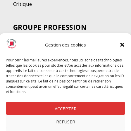
Critique
GROUPE PROFESSION
SPECTACLE
Gestion des cookies
Chèque Intermittents
Henotes
Pour offrir les meilleures expériences, nous utilisons des technologies
Chèque Compta
telles que les cookies pour stocker et/ou accéder aux informations des
Chèque Emploi Spectacle
appareils. Le fait de consentir à ces technologies nous permettra de
traiter des données telles que le comportement de navigation ou les ID
G-Pods
uniques sur ce site. Le fait de ne pas consentir ou de retirer son
consentement peut avoir un effet négatif sur certaines caractéristiques
Profession Audio-visuel
Suivre
Suivre
et fonctions.
Le Cahier Pro
ACCEPTER
REFUSER