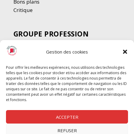
Bons plans
Critique
GROUPE PROFESSION
SPECTACLE
Gestion des cookies
Chèque Intermittents
Henotes
Pour offrir les meilleures expériences, nous utilisons des technologies
Chèque Compta
telles que les cookies pour stocker et/ou accéder aux informations des
Chèque Emploi Spectacle
appareils. Le fait de consentir à ces technologies nous permettra de
traiter des données telles que le comportement de navigation ou les ID
G-Pods
uniques sur ce site. Le fait de ne pas consentir ou de retirer son
consentement peut avoir un effet négatif sur certaines caractéristiques
Profession Audio-visuel
Suivre
Suivre
et fonctions.
Le Cahier Pro
ACCEPTER
REFUSER