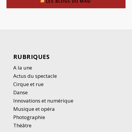
LES BLOGS DU MAG’
RUBRIQUES
A la une
Actus du spectacle
Cirque et rue
Danse
Innovations et numérique
Musique et opéra
Photographie
Thé
â
tre