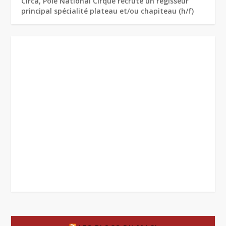
Circa, Pôle National Cirque recrute un régisseur
principal spécialité plateau et/ou chapiteau (h/f)