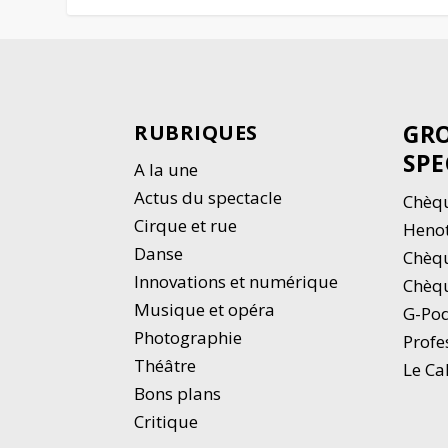
GRO
RUBRIQUES
SPE
A la une
Actus du spectacle
Chèqu
Cirque et rue
Heno
Danse
Chèq
Innovations et numérique
Chèqu
Musique et opéra
G-Po
Photographie
Profe
Thé
â
tre
Le Ca
Bons plans
Critique