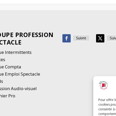
UPE PROFESSION
Suivre
Sui
CTACLE
e Intermittents
tes
ue Compta
e Emploi Spectacle
ds
ssion Audio-visuel
hier Pro
Pour offrir 
cookies pou
consentir à
comportement