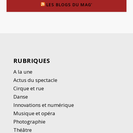
LES BLOGS DU MAG’
RUBRIQUES
A la une
Actus du spectacle
Cirque et rue
Danse
Innovations et numérique
Musique et opéra
Photographie
Thé
â
tre