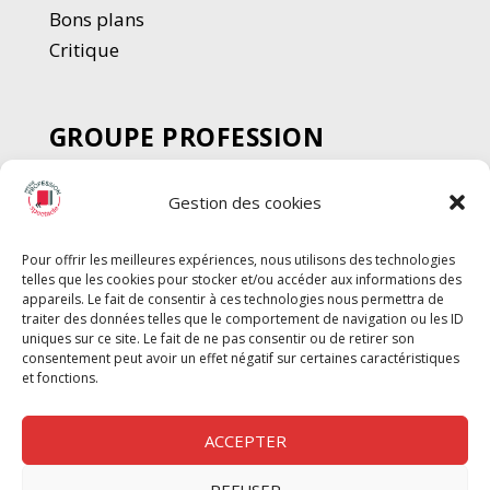
Bons plans
Critique
GROUPE PROFESSION
SPECTACLE
Gestion des cookies
Chèque Intermittents
Henotes
Pour offrir les meilleures expériences, nous utilisons des technologies
Chèque Compta
telles que les cookies pour stocker et/ou accéder aux informations des
Chèque Emploi Spectacle
appareils. Le fait de consentir à ces technologies nous permettra de
traiter des données telles que le comportement de navigation ou les ID
G-Pods
uniques sur ce site. Le fait de ne pas consentir ou de retirer son
consentement peut avoir un effet négatif sur certaines caractéristiques
Profession Audio-visuel
Suivre
Suivre
et fonctions.
Le Cahier Pro
ACCEPTER
REFUSER