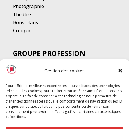
Photographie
Thé
â
tre
Bons plans
Critique
GROUPE PROFESSION
SPECTACLE
Gestion des cookies
Chèque Intermittents
Henotes
Pour offrir les meilleures expériences, nous utilisons des technologies
Chèque Compta
telles que les cookies pour stocker et/ou accéder aux informations des
Chèque Emploi Spectacle
appareils. Le fait de consentir à ces technologies nous permettra de
traiter des données telles que le comportement de navigation ou les ID
G-Pods
uniques sur ce site. Le fait de ne pas consentir ou de retirer son
consentement peut avoir un effet négatif sur certaines caractéristiques
Profession Audio-visuel
Suivre
Suivre
et fonctions.
Le Cahier Pro