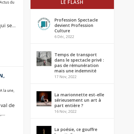
LE FLASH
Actus du
Profession Spectacle
i se...
devient Profession
Culture
6 Déc, 2022
Temps de transport
dans le spectacle privé :
pas de rémunération
mais une indemnité
N,
17 Nov, 2022
A la une
,
La marionnette est-elle
sérieusement un art à
ival de
part entière ?
16 Nov, 2022
...
La poésie, ce gouffre