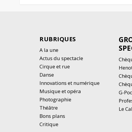
GRO
RUBRIQUES
SPE
A la une
Actus du spectacle
Chèqu
Cirque et rue
Heno
Danse
Chèq
Innovations et numérique
Chèqu
Musique et opéra
G-Po
Photographie
Profe
Thé
â
tre
Le Ca
Bons plans
Critique