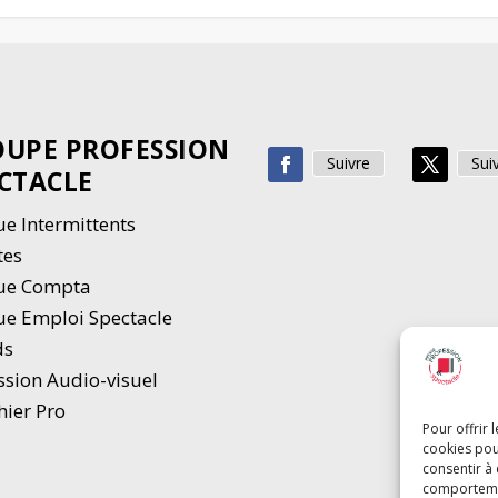
UPE PROFESSION
Suivre
Sui
CTACLE
e Intermittents
tes
ue Compta
e Emploi Spectacle
ds
ssion Audio-visuel
hier Pro
Pour offrir 
cookies pou
consentir à
comportement