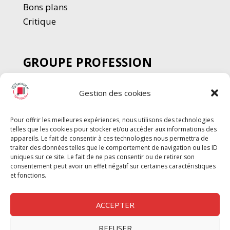
Bons plans
Critique
GROUPE PROFESSION
SPECTACLE
Gestion des cookies
Chèque Intermittents
Henotes
Pour offrir les meilleures expériences, nous utilisons des technologies
Chèque Compta
telles que les cookies pour stocker et/ou accéder aux informations des
Chèque Emploi Spectacle
appareils. Le fait de consentir à ces technologies nous permettra de
traiter des données telles que le comportement de navigation ou les ID
G-Pods
uniques sur ce site. Le fait de ne pas consentir ou de retirer son
consentement peut avoir un effet négatif sur certaines caractéristiques
Profession Audio-visuel
Suivre
Suivre
et fonctions.
Le Cahier Pro
ACCEPTER
REFUSER