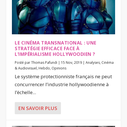
LE CINÉMA TRANSNATIONAL : UNE
STRATÉGIE EFFICACE FACE À
L’IMPÉRIALISME HOLLYWOODIEN ?
Posté par
Thomas Pafundi
|
15 Nov, 2019
|
Analyses
,
Cinéma
& Audiovisuel
,
Hebdo
,
Opinions
Le système protectionniste français ne peut
concurrencer l’industrie hollywoodienne à
l’échelle...
EN SAVOIR PLUS