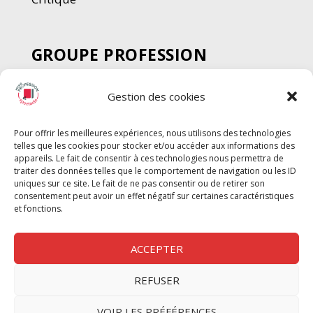
GROUPE PROFESSION
SPECTACLE
Gestion des cookies
Chèque Intermittents
Henotes
Pour offrir les meilleures expériences, nous utilisons des technologies
Chèque Compta
telles que les cookies pour stocker et/ou accéder aux informations des
Chèque Emploi Spectacle
appareils. Le fait de consentir à ces technologies nous permettra de
traiter des données telles que le comportement de navigation ou les ID
G-Pods
uniques sur ce site. Le fait de ne pas consentir ou de retirer son
consentement peut avoir un effet négatif sur certaines caractéristiques
Profession Audio-visuel
Suivre
Suivre
et fonctions.
Le Cahier Pro
ACCEPTER
REFUSER
Nous contacter
VOIR LES PRÉFÉRENCES