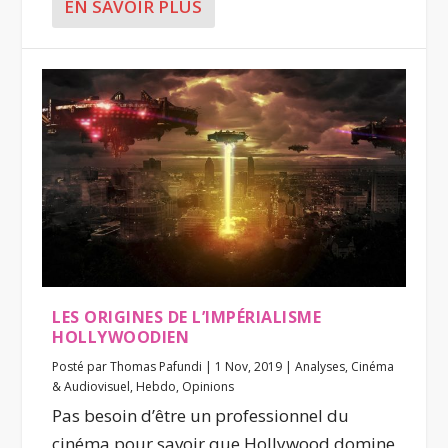
EN SAVOIR PLUS
LES ORIGINES DE L’IMPÉRIALISME
HOLLYWOODIEN
Posté par
Thomas Pafundi
|
1 Nov, 2019
|
Analyses
,
Cinéma
& Audiovisuel
,
Hebdo
,
Opinions
Pas besoin d’être un professionnel du
cinéma pour savoir que Hollywood domine