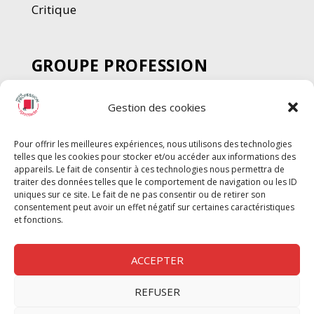
Critique
GROUPE PROFESSION
SPECTACLE
Gestion des cookies
Chèque Intermittents
Henotes
Pour offrir les meilleures expériences, nous utilisons des technologies
Chèque Compta
telles que les cookies pour stocker et/ou accéder aux informations des
Chèque Emploi Spectacle
appareils. Le fait de consentir à ces technologies nous permettra de
traiter des données telles que le comportement de navigation ou les ID
G-Pods
uniques sur ce site. Le fait de ne pas consentir ou de retirer son
consentement peut avoir un effet négatif sur certaines caractéristiques
Profession Audio-visuel
Suivre
Suivre
et fonctions.
Le Cahier Pro
ACCEPTER
REFUSER