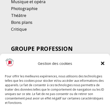
Musique et opéra
Photographie
Thé
â
tre
Bons plans
Critique
GROUPE PROFESSION
SPECTACLE
Gestion des cookies
Chèque Intermittents
Henotes
Pour offrir les meilleures expériences, nous utilisons des technologies
Chèque Compta
telles que les cookies pour stocker et/ou accéder aux informations des
Chèque Emploi Spectacle
appareils. Le fait de consentir à ces technologies nous permettra de
traiter des données telles que le comportement de navigation ou les ID
G-Pods
uniques sur ce site. Le fait de ne pas consentir ou de retirer son
consentement peut avoir un effet négatif sur certaines caractéristiques
Profession Audio-visuel
Suivre
Suivre
et fonctions.
Le Cahier Pro