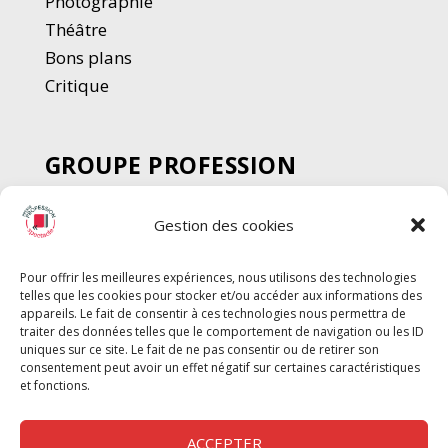
Photographie
Thé
â
tre
Bons plans
Critique
GROUPE PROFESSION
SPECTACLE
Gestion des cookies
Chèque Intermittents
Henotes
Pour offrir les meilleures expériences, nous utilisons des technologies
Chèque Compta
telles que les cookies pour stocker et/ou accéder aux informations des
Chèque Emploi Spectacle
appareils. Le fait de consentir à ces technologies nous permettra de
traiter des données telles que le comportement de navigation ou les ID
G-Pods
uniques sur ce site. Le fait de ne pas consentir ou de retirer son
consentement peut avoir un effet négatif sur certaines caractéristiques
Profession Audio-visuel
Suivre
Suivre
et fonctions.
Le Cahier Pro
ACCEPTER