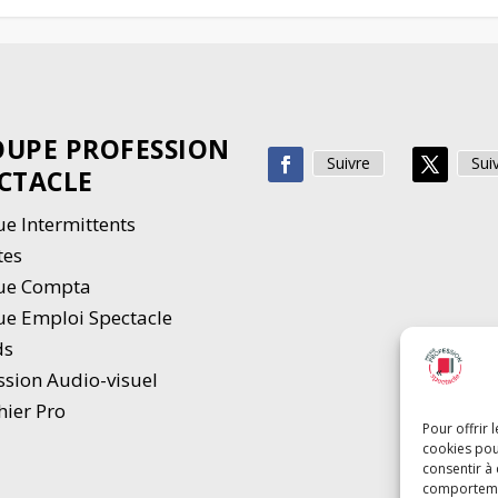
UPE PROFESSION
Suivre
Sui
CTACLE
e Intermittents
tes
ue Compta
e Emploi Spectacle
ds
ssion Audio-visuel
hier Pro
Pour offrir 
cookies pou
consentir à
comportement