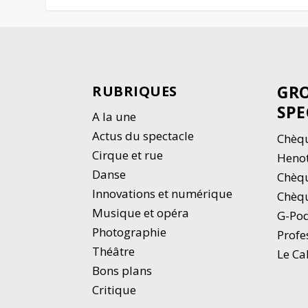
GRO
RUBRIQUES
SPE
A la une
Actus du spectacle
Chèqu
Cirque et rue
Heno
Danse
Chèq
Innovations et numérique
Chèqu
Musique et opéra
G-Po
Photographie
Profe
Thé
â
tre
Le Ca
Bons plans
Critique