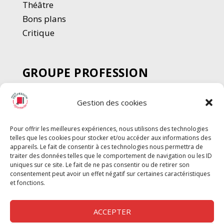
Thé
â
tre
Bons plans
Critique
GROUPE PROFESSION
SPECTACLE
Gestion des cookies
Chèque Intermittents
Henotes
Pour offrir les meilleures expériences, nous utilisons des technologies
Chèque Compta
telles que les cookies pour stocker et/ou accéder aux informations des
Chèque Emploi Spectacle
appareils. Le fait de consentir à ces technologies nous permettra de
traiter des données telles que le comportement de navigation ou les ID
G-Pods
uniques sur ce site. Le fait de ne pas consentir ou de retirer son
consentement peut avoir un effet négatif sur certaines caractéristiques
Profession Audio-visuel
Suivre
Suivre
et fonctions.
Le Cahier Pro
ACCEPTER