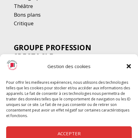
Thé
â
tre
Bons plans
Critique
GROUPE PROFESSION
SPECTACLE
Gestion des cookies
Chèque Intermittents
Henotes
Pour offrir les meilleures expériences, nous utilisons des technologies
Chèque Compta
telles que les cookies pour stocker et/ou accéder aux informations des
Chèque Emploi Spectacle
appareils. Le fait de consentir à ces technologies nous permettra de
traiter des données telles que le comportement de navigation ou les ID
G-Pods
uniques sur ce site. Le fait de ne pas consentir ou de retirer son
consentement peut avoir un effet négatif sur certaines caractéristiques
Profession Audio-visuel
Suivre
Suivre
et fonctions.
Le Cahier Pro
ACCEPTER