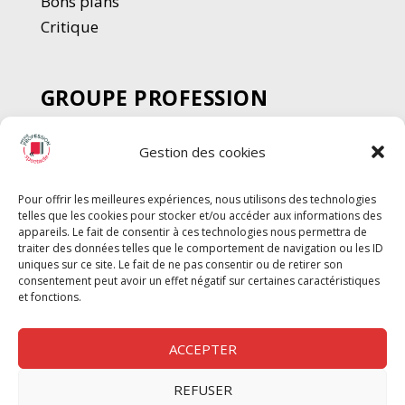
Bons plans
Critique
GROUPE PROFESSION
SPECTACLE
Gestion des cookies
Chèque Intermittents
Henotes
Pour offrir les meilleures expériences, nous utilisons des technologies
Chèque Compta
telles que les cookies pour stocker et/ou accéder aux informations des
appareils. Le fait de consentir à ces technologies nous permettra de
Chèque Emploi Spectacle
traiter des données telles que le comportement de navigation ou les ID
G-Pods
uniques sur ce site. Le fait de ne pas consentir ou de retirer son
consentement peut avoir un effet négatif sur certaines caractéristiques
Profession Audio-visuel
Suivre
Suivre
et fonctions.
Le Cahier Pro
ACCEPTER
REFUSER