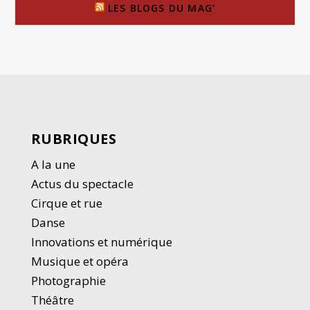
LES BLOGS DU MAG’
RUBRIQUES
A la une
Actus du spectacle
Cirque et rue
Danse
Innovations et numérique
Musique et opéra
Photographie
Thé
â
tre