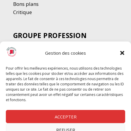
Bons plans
Critique
GROUPE PROFESSION
SPECTACLE
Gestion des cookies
Chèque Intermittents
Henotes
Pour offrir les meilleures expériences, nous utilisons des technologies
Chèque Compta
telles que les cookies pour stocker et/ou accéder aux informations des
Chèque Emploi Spectacle
appareils. Le fait de consentir à ces technologies nous permettra de
traiter des données telles que le comportement de navigation ou les ID
G-Pods
uniques sur ce site. Le fait de ne pas consentir ou de retirer son
consentement peut avoir un effet négatif sur certaines caractéristiques
Profession Audio-visuel
Suivre
Suivre
et fonctions.
Le Cahier Pro
ACCEPTER
REFUSER