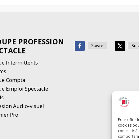
UPE PROFESSION
Suivre
Sui
CTACLE
e Intermittents
tes
ue Compta
e Emploi Spectacle
ds
ssion Audio-visuel
hier Pro
Pour offrir 
cookies pou
consentir à
comportement