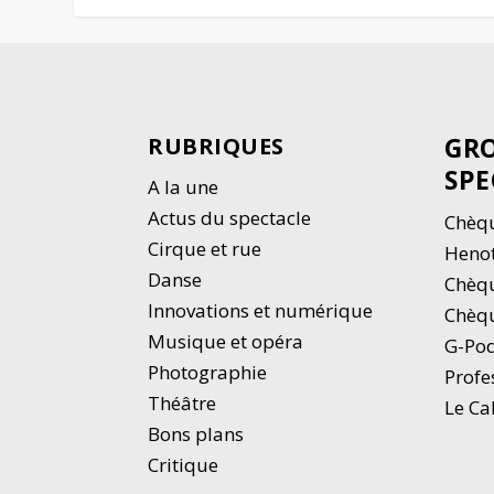
GRO
RUBRIQUES
SPE
A la une
Actus du spectacle
Chèqu
Cirque et rue
Heno
Danse
Chèq
Innovations et numérique
Chèqu
Musique et opéra
G-Po
Photographie
Profe
Thé
â
tre
Le Ca
Bons plans
Critique