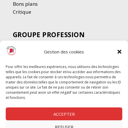
Bons plans
Critique
GROUPE PROFESSION
SPECTACLE
Gestion des cookies
Chèque Intermittents
Henotes
Pour offrir les meilleures expériences, nous utilisons des technologies
Chèque Compta
telles que les cookies pour stocker et/ou accéder aux informations des
Chèque Emploi Spectacle
appareils. Le fait de consentir à ces technologies nous permettra de
traiter des données telles que le comportement de navigation ou les ID
G-Pods
uniques sur ce site. Le fait de ne pas consentir ou de retirer son
consentement peut avoir un effet négatif sur certaines caractéristiques
Profession Audio-visuel
Suivre
Suivre
et fonctions.
Le Cahier Pro
ACCEPTER
REFUSER