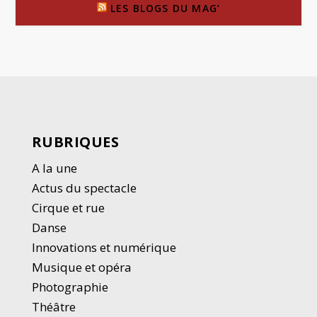
LES BLOGS DU MAG’
RUBRIQUES
A la une
Actus du spectacle
Cirque et rue
Danse
Innovations et numérique
Musique et opéra
Photographie
Thé
â
tre