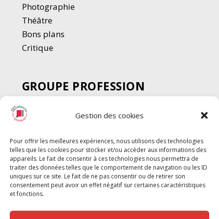
Photographie
Thé
â
tre
Bons plans
Critique
GROUPE PROFESSION
SPECTACLE
Gestion des cookies
Chèque Intermittents
Henotes
Pour offrir les meilleures expériences, nous utilisons des technologies
Chèque Compta
telles que les cookies pour stocker et/ou accéder aux informations des
Chèque Emploi Spectacle
appareils. Le fait de consentir à ces technologies nous permettra de
traiter des données telles que le comportement de navigation ou les ID
G-Pods
uniques sur ce site. Le fait de ne pas consentir ou de retirer son
consentement peut avoir un effet négatif sur certaines caractéristiques
Profession Audio-visuel
Suivre
Suivre
et fonctions.
Le Cahier Pro