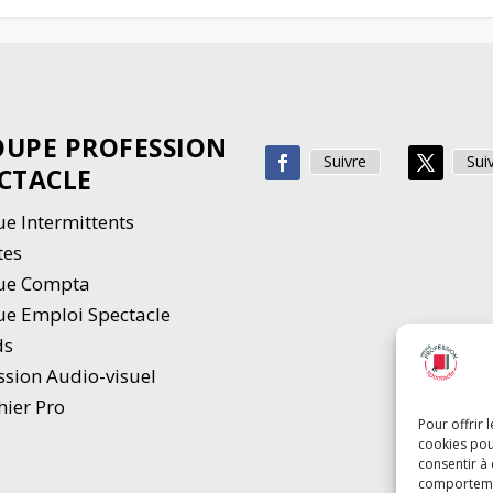
UPE PROFESSION
Suivre
Sui
CTACLE
e Intermittents
tes
ue Compta
e Emploi Spectacle
ds
ssion Audio-visuel
hier Pro
Pour offrir 
cookies pou
consentir à
comportement