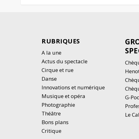
GRO
RUBRIQUES
SPE
A la une
Actus du spectacle
Chèqu
Cirque et rue
Heno
Danse
Chèq
Innovations et numérique
Chèqu
Musique et opéra
G-Po
Photographie
Profe
Thé
â
tre
Le Ca
Bons plans
Critique