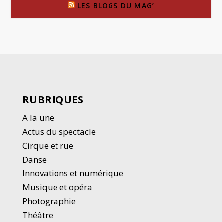
LES BLOGS DU MAG’
RUBRIQUES
A la une
Actus du spectacle
Cirque et rue
Danse
Innovations et numérique
Musique et opéra
Photographie
Thé
â
tre