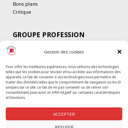
Bons plans
Critique
GROUPE PROFESSION
SPECTACLE
Gestion des cookies
Chèque Intermittents
Henotes
Pour offrir les meilleures expériences, nous utilisons des technologies
Chèque Compta
telles que les cookies pour stocker et/ou accéder aux informations des
Chèque Emploi Spectacle
appareils. Le fait de consentir à ces technologies nous permettra de
traiter des données telles que le comportement de navigation ou les ID
G-Pods
uniques sur ce site. Le fait de ne pas consentir ou de retirer son
consentement peut avoir un effet négatif sur certaines caractéristiques
Profession Audio-visuel
Suivre
Suivre
et fonctions.
Le Cahier Pro
ACCEPTER
REFUSER