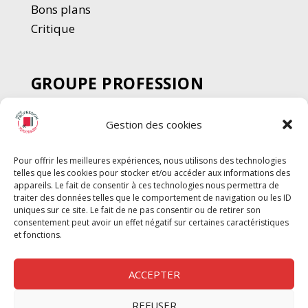
Bons plans
Critique
GROUPE PROFESSION
SPECTACLE
Gestion des cookies
Chèque Intermittents
Henotes
Pour offrir les meilleures expériences, nous utilisons des technologies
Chèque Compta
telles que les cookies pour stocker et/ou accéder aux informations des
Chèque Emploi Spectacle
appareils. Le fait de consentir à ces technologies nous permettra de
traiter des données telles que le comportement de navigation ou les ID
G-Pods
uniques sur ce site. Le fait de ne pas consentir ou de retirer son
consentement peut avoir un effet négatif sur certaines caractéristiques
Profession Audio-visuel
Suivre
Suivre
et fonctions.
Le Cahier Pro
ACCEPTER
REFUSER