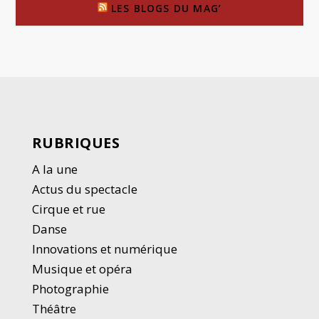
LES BLOGS DU MAG’
RUBRIQUES
A la une
Actus du spectacle
Cirque et rue
Danse
Innovations et numérique
Musique et opéra
Photographie
Thé
â
tre