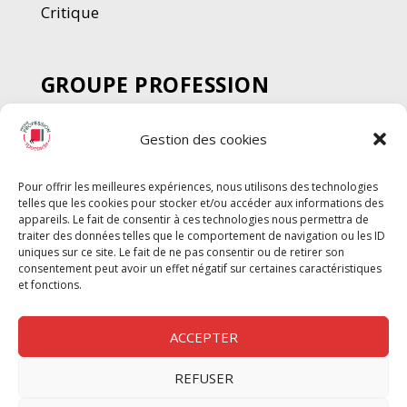
Critique
GROUPE PROFESSION
SPECTACLE
Gestion des cookies
Chèque Intermittents
Henotes
Pour offrir les meilleures expériences, nous utilisons des technologies
Chèque Compta
telles que les cookies pour stocker et/ou accéder aux informations des
Chèque Emploi Spectacle
appareils. Le fait de consentir à ces technologies nous permettra de
traiter des données telles que le comportement de navigation ou les ID
G-Pods
uniques sur ce site. Le fait de ne pas consentir ou de retirer son
consentement peut avoir un effet négatif sur certaines caractéristiques
Profession Audio-visuel
Suivre
Suivre
et fonctions.
Le Cahier Pro
ACCEPTER
REFUSER