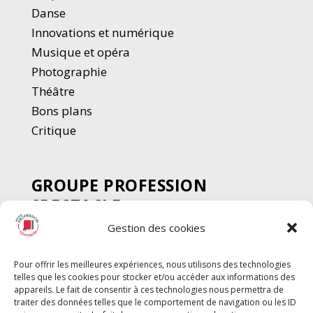
Danse
Innovations et numérique
Musique et opéra
Photographie
Thé
â
tre
Bons plans
Critique
GROUPE PROFESSION
SPECTACLE
Gestion des cookies
Chèque Intermittents
Henotes
Pour offrir les meilleures expériences, nous utilisons des technologies
Chèque Compta
telles que les cookies pour stocker et/ou accéder aux informations des
Chèque Emploi Spectacle
appareils. Le fait de consentir à ces technologies nous permettra de
traiter des données telles que le comportement de navigation ou les ID
G-Pods