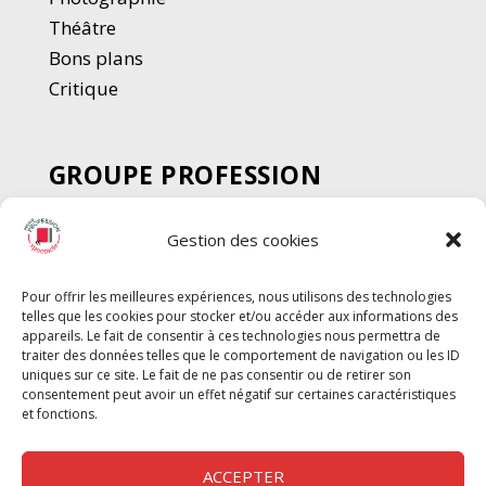
Thé
â
tre
Bons plans
Critique
GROUPE PROFESSION
SPECTACLE
Gestion des cookies
Chèque Intermittents
Henotes
Pour offrir les meilleures expériences, nous utilisons des technologies
Chèque Compta
telles que les cookies pour stocker et/ou accéder aux informations des
Chèque Emploi Spectacle
appareils. Le fait de consentir à ces technologies nous permettra de
traiter des données telles que le comportement de navigation ou les ID
G-Pods
uniques sur ce site. Le fait de ne pas consentir ou de retirer son
consentement peut avoir un effet négatif sur certaines caractéristiques
Profession Audio-visuel
Suivre
Suivre
et fonctions.
Le Cahier Pro
ACCEPTER