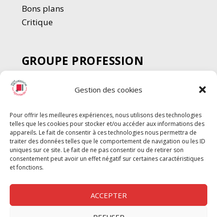
Bons plans
Critique
GROUPE PROFESSION
SPECTACLE
Gestion des cookies
Chèque Intermittents
Henotes
Pour offrir les meilleures expériences, nous utilisons des technologies
Chèque Compta
telles que les cookies pour stocker et/ou accéder aux informations des
Chèque Emploi Spectacle
appareils. Le fait de consentir à ces technologies nous permettra de
traiter des données telles que le comportement de navigation ou les ID
G-Pods
uniques sur ce site. Le fait de ne pas consentir ou de retirer son
consentement peut avoir un effet négatif sur certaines caractéristiques
Profession Audio-visuel
Suivre
Suivre
et fonctions.
Le Cahier Pro
ACCEPTER
REFUSER