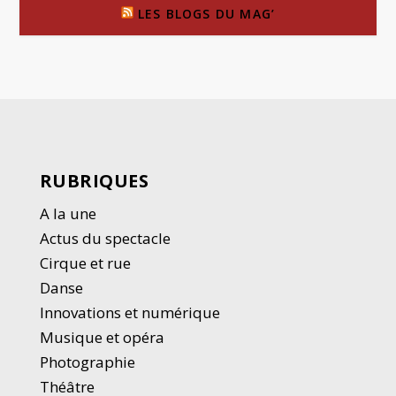
LES BLOGS DU MAG’
RUBRIQUES
A la une
Actus du spectacle
Cirque et rue
Danse
Innovations et numérique
Musique et opéra
Photographie
Thé
â
tre