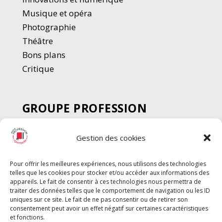
Musique et opéra
Photographie
Thé
â
tre
Bons plans
Critique
GROUPE PROFESSION
SPECTACLE
Gestion des cookies
Chèque Intermittents
Henotes
Pour offrir les meilleures expériences, nous utilisons des technologies
Chèque Compta
telles que les cookies pour stocker et/ou accéder aux informations des
Chèque Emploi Spectacle
appareils. Le fait de consentir à ces technologies nous permettra de
traiter des données telles que le comportement de navigation ou les ID
G-Pods
uniques sur ce site. Le fait de ne pas consentir ou de retirer son
consentement peut avoir un effet négatif sur certaines caractéristiques
Profession Audio-visuel
Suivre
Suivre
et fonctions.