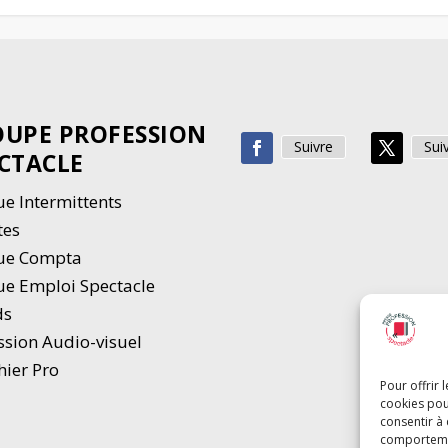
UPE PROFESSION
Suivre
Sui
CTACLE
e Intermittents
tes
ue Compta
e Emploi Spectacle
ds
ssion Audio-visuel
hier Pro
Pour offrir 
cookies pou
consentir à
comportement