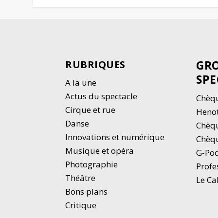
GRO
RUBRIQUES
SPE
A la une
Actus du spectacle
Chèqu
Cirque et rue
Heno
Danse
Chèq
Innovations et numérique
Chèqu
Musique et opéra
G-Po
Photographie
Profe
Thé
â
tre
Le Ca
Bons plans
Critique