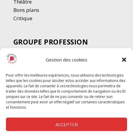
Thé
â
tre
Bons plans
Critique
GROUPE PROFESSION
SPECTACLE
Gestion des cookies
Chèque Intermittents
Henotes
Pour offrir les meilleures expériences, nous utilisons des technologies
Chèque Compta
telles que les cookies pour stocker et/ou accéder aux informations des
Chèque Emploi Spectacle
appareils. Le fait de consentir à ces technologies nous permettra de
traiter des données telles que le comportement de navigation ou les ID
G-Pods
uniques sur ce site. Le fait de ne pas consentir ou de retirer son
consentement peut avoir un effet négatif sur certaines caractéristiques
Profession Audio-visuel
Suivre
Suivre
et fonctions.
Le Cahier Pro
ACCEPTER