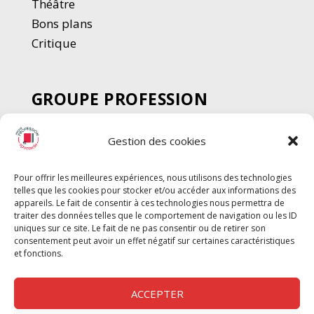
Thé
â
tre
Bons plans
Critique
GROUPE PROFESSION
SPECTACLE
Gestion des cookies
Chèque Intermittents
Henotes
Pour offrir les meilleures expériences, nous utilisons des technologies
Chèque Compta
telles que les cookies pour stocker et/ou accéder aux informations des
Chèque Emploi Spectacle
appareils. Le fait de consentir à ces technologies nous permettra de
traiter des données telles que le comportement de navigation ou les ID
G-Pods
uniques sur ce site. Le fait de ne pas consentir ou de retirer son
consentement peut avoir un effet négatif sur certaines caractéristiques
Profession Audio-visuel
Suivre
Suivre
et fonctions.
Le Cahier Pro
ACCEPTER