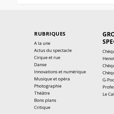
GRO
RUBRIQUES
SPE
A la une
Actus du spectacle
Chèqu
Cirque et rue
Heno
Danse
Chèq
Innovations et numérique
Chèqu
Musique et opéra
G-Po
Photographie
Profe
Thé
â
tre
Le Ca
Bons plans
Critique