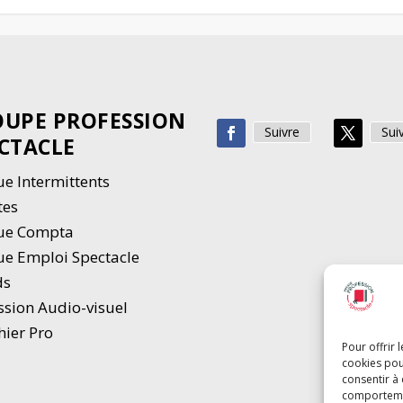
UPE PROFESSION
Suivre
Sui
CTACLE
e Intermittents
tes
ue Compta
e Emploi Spectacle
ds
ssion Audio-visuel
hier Pro
Pour offrir 
cookies pou
consentir à
comportement