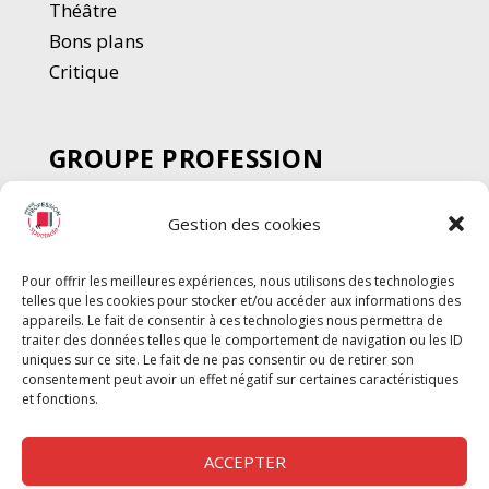
Thé
â
tre
Bons plans
Critique
GROUPE PROFESSION
SPECTACLE
Gestion des cookies
Chèque Intermittents
Henotes
Pour offrir les meilleures expériences, nous utilisons des technologies
Chèque Compta
telles que les cookies pour stocker et/ou accéder aux informations des
Chèque Emploi Spectacle
appareils. Le fait de consentir à ces technologies nous permettra de
traiter des données telles que le comportement de navigation ou les ID
G-Pods
uniques sur ce site. Le fait de ne pas consentir ou de retirer son
consentement peut avoir un effet négatif sur certaines caractéristiques
Profession Audio-visuel
Suivre
Suivre
et fonctions.
Le Cahier Pro
ACCEPTER