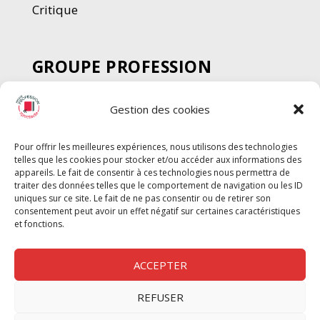
Critique
GROUPE PROFESSION
SPECTACLE
Gestion des cookies
Chèque Intermittents
Henotes
Pour offrir les meilleures expériences, nous utilisons des technologies
Chèque Compta
telles que les cookies pour stocker et/ou accéder aux informations des
Chèque Emploi Spectacle
appareils. Le fait de consentir à ces technologies nous permettra de
traiter des données telles que le comportement de navigation ou les ID
G-Pods
uniques sur ce site. Le fait de ne pas consentir ou de retirer son
consentement peut avoir un effet négatif sur certaines caractéristiques
Profession Audio-visuel
Suivre
Suivre
et fonctions.
Le Cahier Pro
ACCEPTER
REFUSER