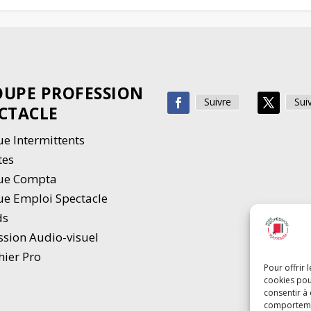
UPE PROFESSION
Suivre
Sui
CTACLE
e Intermittents
tes
ue Compta
e Emploi Spectacle
ds
ssion Audio-visuel
hier Pro
Pour offrir 
cookies pou
consentir à
comportement