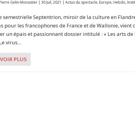
Pierre Gelin-Monastier
|
30 Juil, 2021
|
Actus du spectacle
,
Europe
,
Hebdo
,
Inst
e semestrielle Septentrion, miroir de la culture en Flandr
s pour les francophones de France et de Wallonie, vient 
r un épais et passionnant dossier intitulé : « Les arts de 
Le virus...
AVOIR PLUS