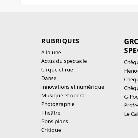
GRO
RUBRIQUES
SPE
A la une
Actus du spectacle
Chèqu
Cirque et rue
Heno
Danse
Chèq
Innovations et numérique
Chèqu
Musique et opéra
G-Po
Photographie
Profe
Thé
â
tre
Le Ca
Bons plans
Critique