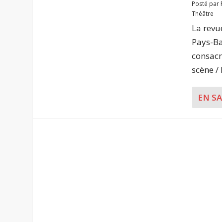
Posté par
Théâtre
La revu
Pays-Ba
consacre
scène / 
EN S