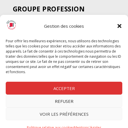
GROUPE PROFESSION
SPECTACLE
Gestion des cookies
Chèque Intermittents
Henotes
Pour offrir les meilleures expériences, nous utilisons des technologies
Chèque Compta
telles que les cookies pour stocker et/ou accéder aux informations des
Chèque Emploi Spectacle
appareils. Le fait de consentir à ces technologies nous permettra de
traiter des données telles que le comportement de navigation ou les ID
G-Pods
uniques sur ce site. Le fait de ne pas consentir ou de retirer son
consentement peut avoir un effet négatif sur certaines caractéristiques
Profession Audio-visuel
Suivre
Suivre
et fonctions.
Le Cahier Pro
ACCEPTER
REFUSER
Nous contacter
VOIR LES PRÉFÉRENCES
Politique de confidentilité
Politique relative aux cookies
Mentions légales