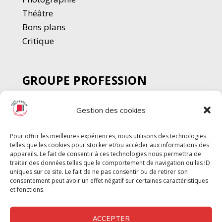
Thé
â
tre
Bons plans
Critique
GROUPE PROFESSION
SPECTACLE
Gestion des cookies
Chèque Intermittents
Henotes
Pour offrir les meilleures expériences, nous utilisons des technologies
Chèque Compta
telles que les cookies pour stocker et/ou accéder aux informations des
Chèque Emploi Spectacle
appareils. Le fait de consentir à ces technologies nous permettra de
traiter des données telles que le comportement de navigation ou les ID
G-Pods
uniques sur ce site. Le fait de ne pas consentir ou de retirer son
consentement peut avoir un effet négatif sur certaines caractéristiques
Profession Audio-visuel
Suivre
Suivre
et fonctions.
Le Cahier Pro
ACCEPTER