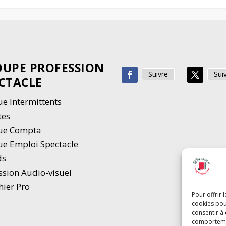
UPE PROFESSION
Suivre
Sui
CTACLE
e Intermittents
tes
ue Compta
e Emploi Spectacle
ds
ssion Audio-visuel
hier Pro
Pour offrir 
cookies pou
consentir à
comportement