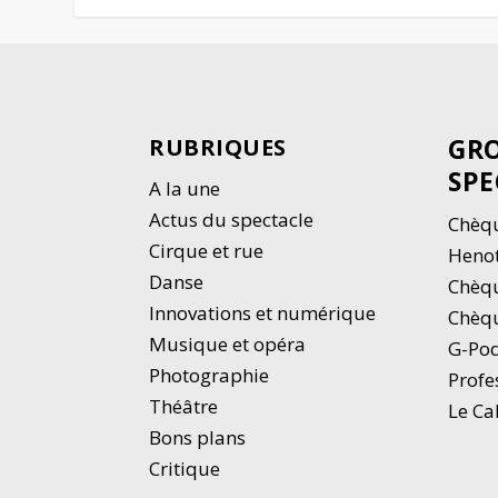
GRO
RUBRIQUES
SPE
A la une
Actus du spectacle
Chèqu
Cirque et rue
Heno
Danse
Chèq
Innovations et numérique
Chèqu
Musique et opéra
G-Po
Photographie
Profe
Thé
â
tre
Le Ca
Bons plans
Critique