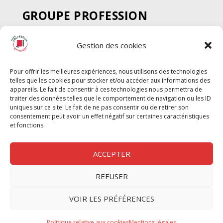
GROUPE PROFESSION
SPECTACLE
Gestion des cookies
Chèque Intermittents
Henotes
Pour offrir les meilleures expériences, nous utilisons des technologies
Chèque Compta
telles que les cookies pour stocker et/ou accéder aux informations des
Chèque Emploi Spectacle
appareils. Le fait de consentir à ces technologies nous permettra de
traiter des données telles que le comportement de navigation ou les ID
G-Pods
uniques sur ce site. Le fait de ne pas consentir ou de retirer son
consentement peut avoir un effet négatif sur certaines caractéristiques
Profession Audio-visuel
Suivre
Suivre
et fonctions.
Le Cahier Pro
ACCEPTER
REFUSER
Nous contacter
VOIR LES PRÉFÉRENCES
Politique de confidentilité
Politique relative aux cookies
Mentions légales