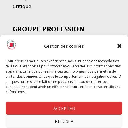
Critique
GROUPE PROFESSION
SPECTACLE
Gestion des cookies
Chèque Intermittents
Henotes
Pour offrir les meilleures expériences, nous utilisons des technologies
Chèque Compta
telles que les cookies pour stocker et/ou accéder aux informations des
Chèque Emploi Spectacle
appareils. Le fait de consentir à ces technologies nous permettra de
traiter des données telles que le comportement de navigation ou les ID
G-Pods
uniques sur ce site. Le fait de ne pas consentir ou de retirer son
consentement peut avoir un effet négatif sur certaines caractéristiques
Profession Audio-visuel
Suivre
Suivre
et fonctions.
Le Cahier Pro
ACCEPTER
REFUSER