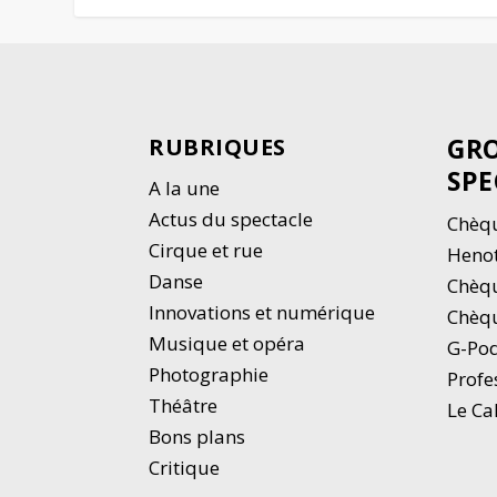
GRO
RUBRIQUES
SPE
A la une
Actus du spectacle
Chèqu
Cirque et rue
Heno
Danse
Chèq
Innovations et numérique
Chèqu
Musique et opéra
G-Po
Photographie
Profe
Thé
â
tre
Le Ca
Bons plans
Critique