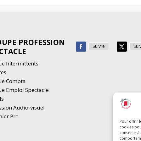
UPE PROFESSION
Suivre
Sui
CTACLE
e Intermittents
tes
ue Compta
e Emploi Spectacle
ds
ssion Audio-visuel
hier Pro
Pour offrir 
cookies pou
consentir à
comportement