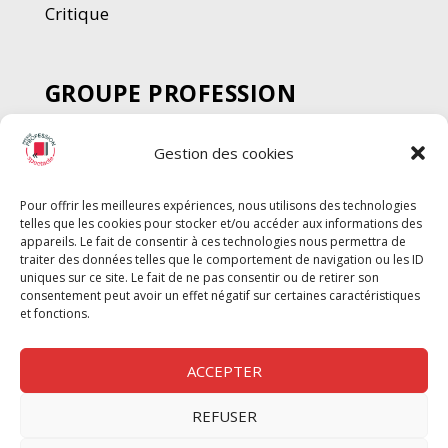
Critique
GROUPE PROFESSION
SPECTACLE
Gestion des cookies
Chèque Intermittents
Henotes
Pour offrir les meilleures expériences, nous utilisons des technologies
Chèque Compta
telles que les cookies pour stocker et/ou accéder aux informations des
Chèque Emploi Spectacle
appareils. Le fait de consentir à ces technologies nous permettra de
traiter des données telles que le comportement de navigation ou les ID
G-Pods
uniques sur ce site. Le fait de ne pas consentir ou de retirer son
consentement peut avoir un effet négatif sur certaines caractéristiques
Profession Audio-visuel
Suivre
Suivre
et fonctions.
Le Cahier Pro
ACCEPTER
REFUSER