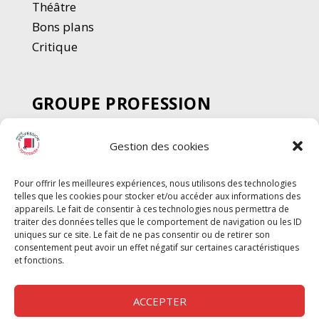
Thé
â
tre
Bons plans
Critique
GROUPE PROFESSION
SPECTACLE
Gestion des cookies
Chèque Intermittents
Henotes
Pour offrir les meilleures expériences, nous utilisons des technologies
Chèque Compta
telles que les cookies pour stocker et/ou accéder aux informations des
Chèque Emploi Spectacle
appareils. Le fait de consentir à ces technologies nous permettra de
traiter des données telles que le comportement de navigation ou les ID
G-Pods
uniques sur ce site. Le fait de ne pas consentir ou de retirer son
consentement peut avoir un effet négatif sur certaines caractéristiques
Profession Audio-visuel
Suivre
Suivre
et fonctions.
Le Cahier Pro
ACCEPTER