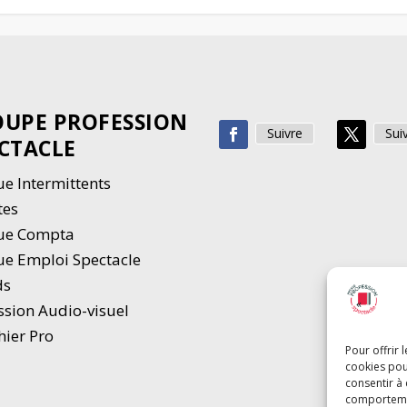
UPE PROFESSION
Suivre
Sui
CTACLE
e Intermittents
tes
ue Compta
e Emploi Spectacle
ds
ssion Audio-visuel
hier Pro
Pour offrir 
cookies pou
consentir à
comportement