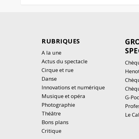
GRO
RUBRIQUES
SPE
A la une
Actus du spectacle
Chèqu
Cirque et rue
Heno
Danse
Chèq
Innovations et numérique
Chèqu
Musique et opéra
G-Po
Photographie
Profe
Thé
â
tre
Le Ca
Bons plans
Critique