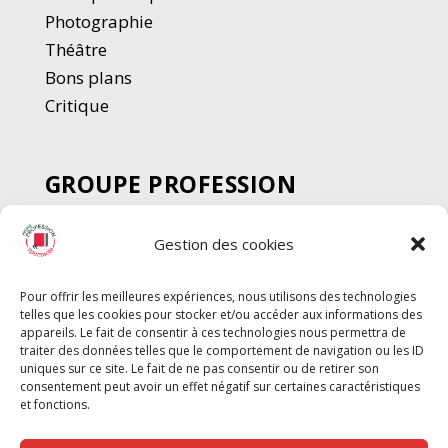
Photographie
Thé
â
tre
Bons plans
Critique
GROUPE PROFESSION
SPECTACLE
Gestion des cookies
Chèque Intermittents
Henotes
Pour offrir les meilleures expériences, nous utilisons des technologies
Chèque Compta
telles que les cookies pour stocker et/ou accéder aux informations des
Chèque Emploi Spectacle
appareils. Le fait de consentir à ces technologies nous permettra de
traiter des données telles que le comportement de navigation ou les ID
G-Pods
uniques sur ce site. Le fait de ne pas consentir ou de retirer son
consentement peut avoir un effet négatif sur certaines caractéristiques
Profession Audio-visuel
Suivre
Suivre
et fonctions.
Le Cahier Pro