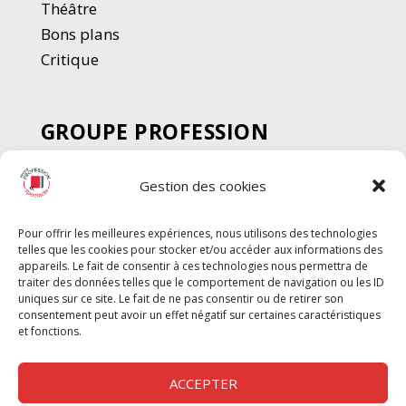
Thé
â
tre
Bons plans
Critique
GROUPE PROFESSION
SPECTACLE
Gestion des cookies
Chèque Intermittents
Henotes
Pour offrir les meilleures expériences, nous utilisons des technologies
Chèque Compta
telles que les cookies pour stocker et/ou accéder aux informations des
Chèque Emploi Spectacle
appareils. Le fait de consentir à ces technologies nous permettra de
traiter des données telles que le comportement de navigation ou les ID
G-Pods
uniques sur ce site. Le fait de ne pas consentir ou de retirer son
consentement peut avoir un effet négatif sur certaines caractéristiques
Profession Audio-visuel
Suivre
Suivre
et fonctions.
Le Cahier Pro
ACCEPTER